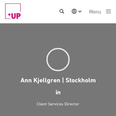
Menu
International
Australia
China | EN
Denmark | EN
Suomi | SU
Deutschland | DE
Netherlands | NL
Sweden | SV
UK
Ann Kjellgren | Stockholm
USA
Middle East | EN
Client Services Director