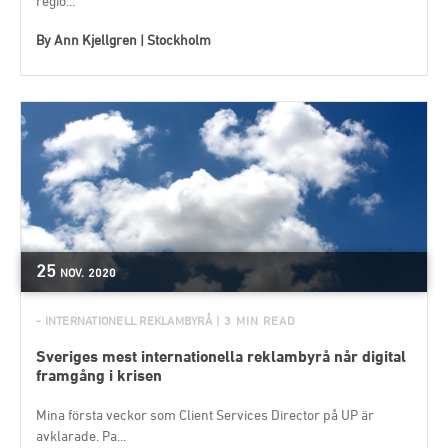
regio...
By
Ann Kjellgren | Stockholm
25
NOV.
2020
- INTERNATIONELL REKLAMBYRÅ
| 3 MIN READ
Sveriges mest internationella reklambyrå når digital
framgång i krisen
Mina första veckor som Client Services Director på UP är
avklarade. Pa...